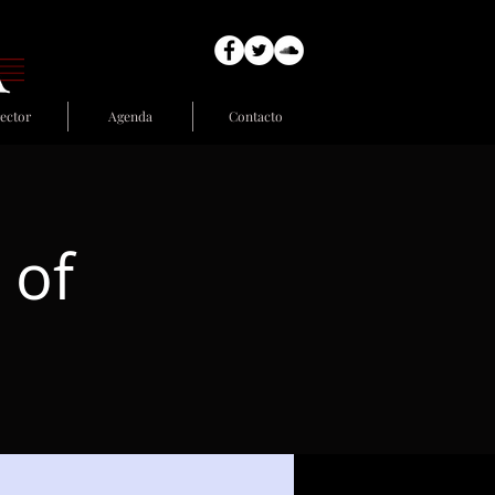
ector
Agenda
Contacto
 of