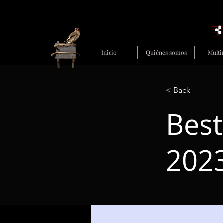
Inicio
Quiénes somos
Multi
< Back
Best
202