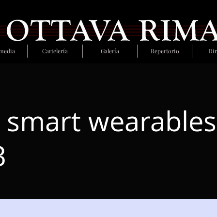
media
Cartelería
Galería
Repertorio
Dir
 smart wearables
3