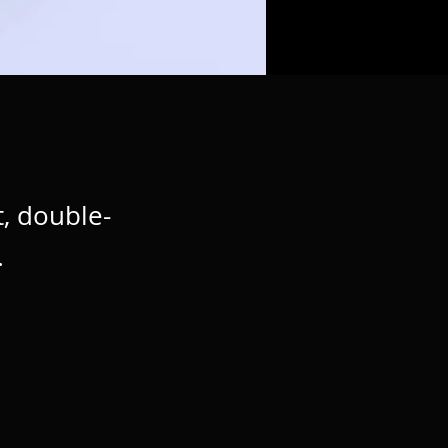
t, double-
.